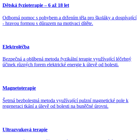
Dětská fyzioterapie – 6 až 18 let
Odborná pomoc s pohybem a držením těla pro školáky a dospívající
- hravou formou s důrazem na motivaci dítěte.
Elektroléčba
Bezpečná a oblíbená metoda fyzikální terapie využívající léčebný
účinek různých forem elektrické energie k úlevě od bolesti.
Magnetoterapie
Šetrná bezbolestná metoda využívající pulzní magnetické pole k
regeneraci tkání a úlevě od bolesti na buněčné úrovni.
Ultrazvuková terapie