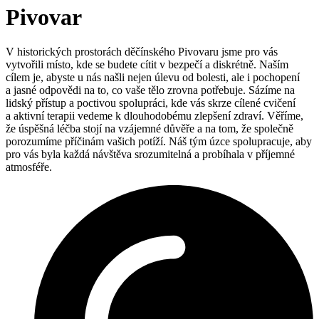
Pivovar
V historických prostorách děčínského Pivovaru jsme pro vás
vytvořili místo, kde se budete cítit v bezpečí a diskrétně. Naším
cílem je, abyste u nás našli nejen úlevu od bolesti, ale i pochopení
a jasné odpovědi na to, co vaše tělo zrovna potřebuje. Sázíme na
lidský přístup a poctivou spolupráci, kde vás skrze cílené cvičení
a aktivní terapii vedeme k dlouhodobému zlepšení zdraví. Věříme,
že úspěšná léčba stojí na vzájemné důvěře a na tom, že společně
porozumíme příčinám vašich potíží. Náš tým úzce spolupracuje, aby
pro vás byla každá návštěva srozumitelná a probíhala v příjemné
atmosféře.