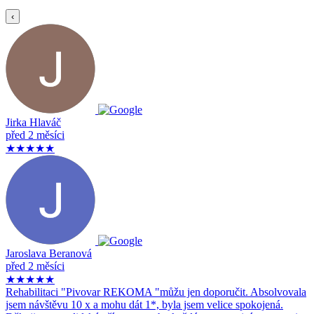
‹
Jirka Hlaváč
před 2 měsíci
★★★★★
Jaroslava Beranová
před 2 měsíci
★★★★★
Rehabilitaci "Pivovar REKOMA "můžu jen doporučit. Absolvovala
jsem návštěvu 10 x a mohu dát 1*, byla jsem velice spokojená.