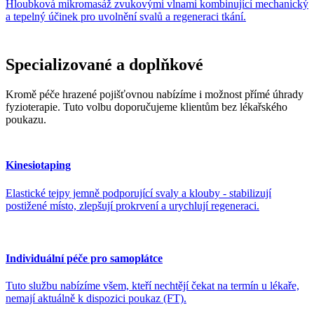
Hloubková mikromasáž zvukovými vlnami kombinující mechanický
a tepelný účinek pro uvolnění svalů a regeneraci tkání.
Specializované a doplňkové
Kromě péče hrazené pojišťovnou nabízíme i možnost přímé úhrady
fyzioterapie. Tuto volbu doporučujeme klientům bez lékařského
poukazu.
Kinesiotaping
Elastické tejpy jemně podporující svaly a klouby - stabilizují
postižené místo, zlepšují prokrvení a urychlují regeneraci.
Individuální péče pro samoplátce
Tuto službu nabízíme všem, kteří nechtějí čekat na termín u lékaře,
nemají aktuálně k dispozici poukaz (FT).