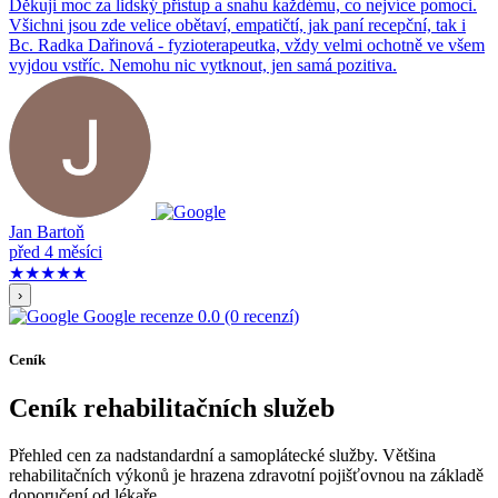
Děkuji moc za lidský přístup a snahu každému, co nejvíce pomoci.
Všichni jsou zde velice obětaví, empatičtí, jak paní recepční, tak i
Bc. Radka Dařinová - fyzioterapeutka, vždy velmi ochotně ve všem
vyjdou vstříc. Nemohu nic vytknout, jen samá pozitiva.
Jan Bartoň
před 4 měsíci
★★★★★
›
Google recenze
0.0
(0 recenzí)
Ceník
Ceník rehabilitačních služeb
Přehled cen za nadstandardní a samoplátecké služby. Většina
rehabilitačních výkonů je hrazena zdravotní pojišťovnou na základě
doporučení od lékaře.