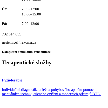
Čt:
7:00–12:00
13:00–15:00
Pá:
7:00–12:00
732 814 055
nestemice@rekoma.cz
Komplexní ambulantní rehabilitace
Terapeutické služby
Fyzioterapie
Individuální diagnostika a léčba pohybového aparátu pomocí
manuálních technik, cíleného cvičení a moderních přístrojů BTL.