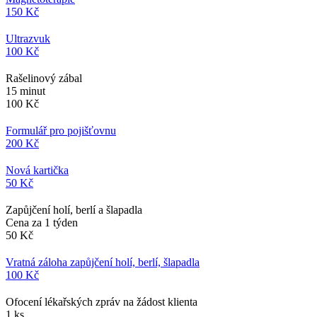
150 Kč
Ultrazvuk
100 Kč
Rašelinový zábal
15 minut
100 Kč
Formulář pro pojišťovnu
200 Kč
Nová kartička
50 Kč
Zapůjčení holí, berlí a šlapadla
Cena za 1 týden
50 Kč
Vratná záloha zapůjčení holí, berlí, šlapadla
100 Kč
Ofocení lékařských zpráv na žádost klienta
1 ks