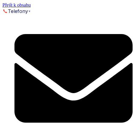
Přejít k obsahu
Telefony
▾