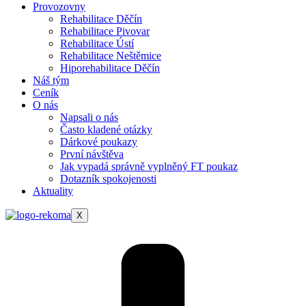
Provozovny
Rehabilitace Děčín
Rehabilitace Pivovar
Rehabilitace Ústí
Rehabilitace Neštěmice
Hiporehabilitace Děčín
Náš tým
Ceník
O nás
Napsali o nás
Často kladené otázky
Dárkové poukazy
První návštěva
Jak vypadá správně vyplněný FT poukaz
Dotazník spokojenosti
Aktuality
X