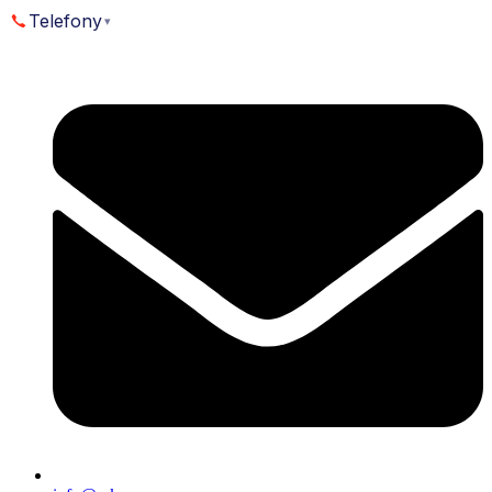
Přejít
Telefony
▾
k
obsahu