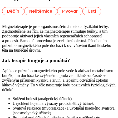
Děčín
Neštěmice
Pivovar
Ústí
Magnetoterapie je pro organismus šetrná metoda fyzikální léčby.
Zjednodušeně lze říci, že magnetoterapie stimuluje buňky, a tím
podporuje aktivaci jejich vlastních regeneračních schopností
a procesů. Samotná procedura je zcela bezbolestná. Působením
pulzního magnetického pole dochází k ovlivňování tkání lidského
těla na buněčné úrovni.
Jak terapie funguje a pomáhá?
Aplikace pulzního magnetického pole vede k aktivaci metabolismu
buněk, tím dochází ke zvýšenému prokrvení tkáně současně se
zvýšeným přísunem kyslíku a živin, a lepšímu odvádění zplodin
látkové výměny. To v těle nastartuje řadu pozitivních fyziologických
účinků:
Snížení bolesti (analgetický účinek)
Urychlení hojení a výrazný protizánětlivý účinek
Svalová relaxace (myorelaxace) a uvolnění hladkého svalstva
(spasmolytický účinek)
Protiotokový účinek (antiedematózní) a rozšíření cév