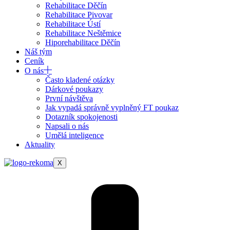
Rehabilitace Děčín
Rehabilitace Pivovar
Rehabilitace Ústí
Rehabilitace Neštěmice
Hiporehabilitace Děčín
Náš tým
Ceník
O nás
Často kladené otázky
Dárkové poukazy
První návštěva
Jak vypadá správně vyplněný FT poukaz
Dotazník spokojenosti
Napsali o nás
Umělá inteligence
Aktuality
X