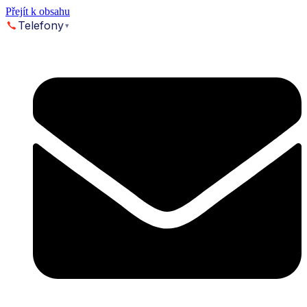
Přejít k obsahu
Telefony
▾