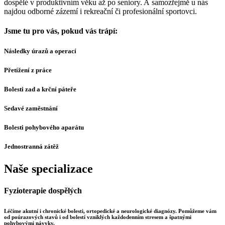
dospělé v produktivním věku až po seniory. A samozřejmě u nás
najdou odborné zázemí i rekreační či profesionální sportovci.
Jsme tu pro vás, pokud vás trápí:
Následky úrazů a operací
Přetížení z práce
Bolesti zad a krční páteře
Sedavé zaměstnání
Bolesti pohybového aparátu
Jednostranná zátěž
Naše specializace
Fyzioterapie dospělých
Léčíme akutní i chronické bolesti, ortopedické a neurologické diagnózy. Pomůžeme vám
od poúrazových stavů i od bolestí vzniklých každodenním stresem a špatnými
pohybovými návyky.