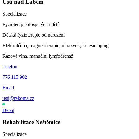
Ústí nad Labem
Specializace
Fyzioterapie dospělých i dětí
Dětská fyzioterapie od narození
Elektroléčba, magnetoterapie, ultrazvuk, kinesiotaping
Rázová vlna, manuální lymfodrenáž.
Telefon
776 115 902
Email
usti@rekoma.cz
Otevřeno
·
Dnes 7:00–13:00
Detail
Rehabilitace Neštěmice
Specializace