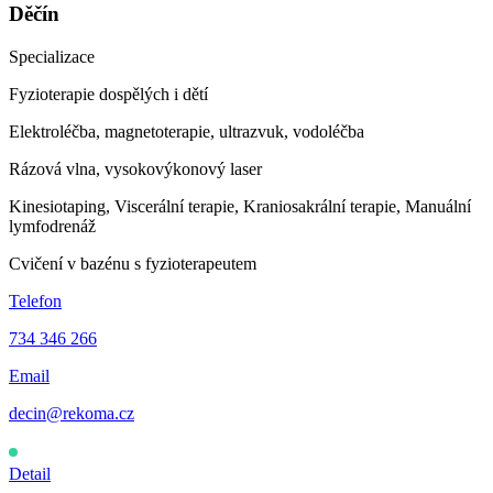
Děčín
Specializace
Fyzioterapie dospělých i dětí
Elektroléčba, magnetoterapie, ultrazvuk, vodoléčba
Rázová vlna, vysokovýkonový laser
Kinesiotaping, Viscerální terapie, Kraniosakrální terapie, Manuální
lymfodrenáž
Cvičení v bazénu s fyzioterapeutem
Telefon
734 346 266
Email
decin@rekoma.cz
Otevřeno
·
Dnes 7:00–12:00
Detail