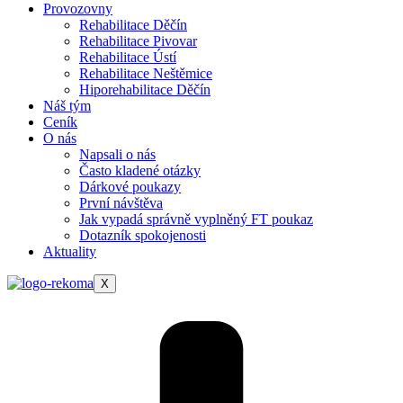
Provozovny
Rehabilitace Děčín
Rehabilitace Pivovar
Rehabilitace Ústí
Rehabilitace Neštěmice
Hiporehabilitace Děčín
Náš tým
Ceník
O nás
Napsali o nás
Často kladené otázky
Dárkové poukazy
První návštěva
Jak vypadá správně vyplněný FT poukaz
Dotazník spokojenosti
Aktuality
X