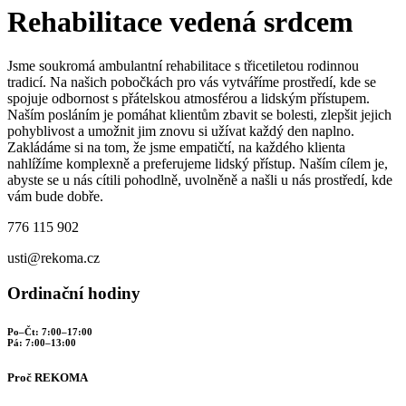
Rehabilitace vedená srdcem
Jsme soukromá ambulantní rehabilitace s třicetiletou rodinnou
tradicí. Na našich pobočkách pro vás vytváříme prostředí, kde se
spojuje odbornost s přátelskou atmosférou a lidským přístupem.
Naším posláním je pomáhat klientům zbavit se bolesti, zlepšit jejich
pohyblivost a umožnit jim znovu si užívat každý den naplno
.
Zakládáme si na tom, že jsme empatičtí, na každého klienta
nahlížíme komplexně a preferujeme lidský přístup. Naším cílem je,
abyste se u nás cítili pohodlně, uvolněně a našli u nás prostředí, kde
vám bude dobře.
776 115 902
usti@rekoma.cz
Ordinační hodiny
Po–Čt: 7:00–17:00
Pá: 7:00–13:00
Proč REKOMA