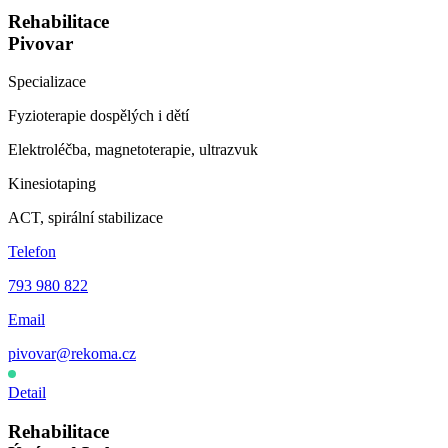
Rehabilitace
Pivovar
Specializace
Fyzioterapie dospělých
i dětí
Elektroléčba, magnetoterapie, ultrazvuk
Kinesiotaping
ACT, spirální stabilizace
Telefon
793 980 822
Email
pivovar@rekoma.cz
Otevřeno
·
Dnes 7:00–12:00
Detail
Rehabilitace