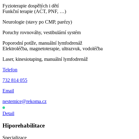
Fyzioterapie dospělých i dětí
Funkční terapie (ACT, PNF, …)
Neurologie (stavy po CMP, parézy)
Poruchy rovnováhy, vestibulární systém
Poporodní potíže, manuální lymfodrenáž
Elektroléčba, magnetoterapie, ultrazvuk, vodoléčba
Laser, kinesiotaping, manuální lymfodrenáž
Telefon
732 814 055
Email
nestemice@rekoma.cz
Otevřeno
·
Dnes 7:00–12:00
Detail
Hiporehabilitace
Specializace