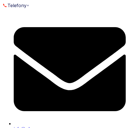
Přejít
Telefony
▾
k
obsahu