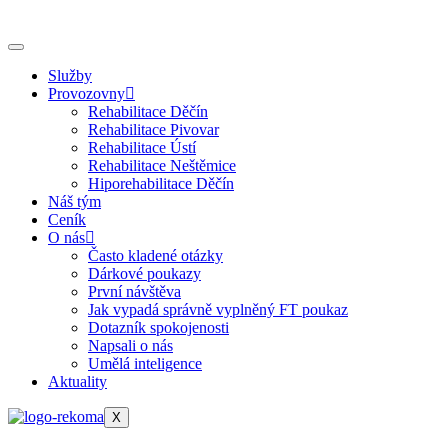
Služby
Provozovny
Rehabilitace Děčín
Rehabilitace Pivovar
Rehabilitace Ústí
Rehabilitace Neštěmice
Hiporehabilitace Děčín
Náš tým
Ceník
O nás
Často kladené otázky
Dárkové poukazy
První návštěva
Jak vypadá správně vyplněný FT poukaz
Dotazník spokojenosti
Napsali o nás
Umělá inteligence
Aktuality
X