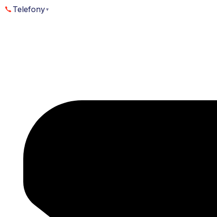
Přejít
Telefony
▾
k
obsahu