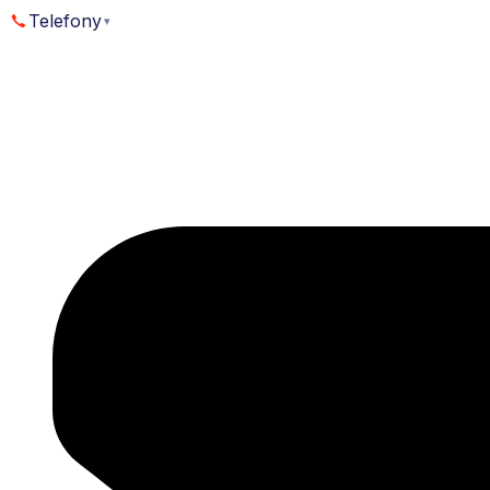
Přejít
Telefony
▾
k
obsahu